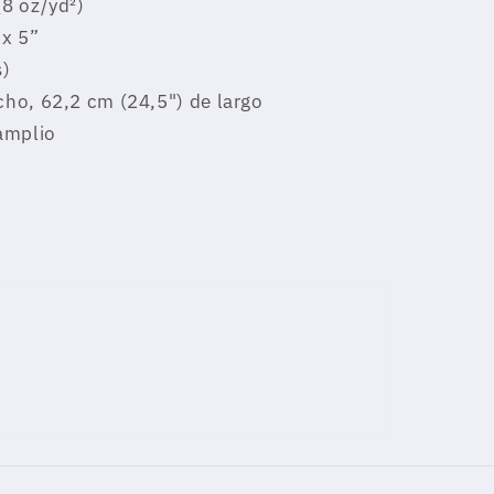
(8 oz/yd²)
 x 5”
s)
ncho, 62,2 cm (24,5") de largo
amplio