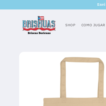
Skip to
Enví
content
SHOP
COMO JUGAR
Skip to
product
information