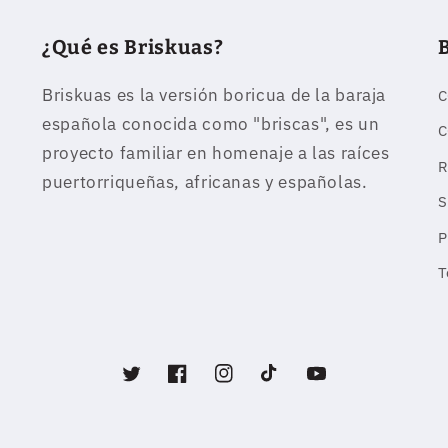
¿Qué es Briskuas?
Briskuas es la versión boricua de la baraja
C
española conocida como "briscas", es un
C
proyecto familiar en homenaje a las raíces
R
puertorriqueñas, africanas y españolas.
S
P
T
Twitter
Facebook
Instagram
TikTok
YouTube