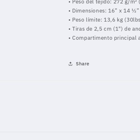
• Peso del tejido: 272 g/m² 
• Dimensiones: 16” x 14 ½”
• Peso límite: 13,6 kg (30lb
• Tiras de 2,5 cm (1") de a
• Compartimento principal 
Share