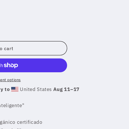
gente&quot;
o cart
ent options
y to
United States
Aug 11⁠–17
teligente"
gánico certificado