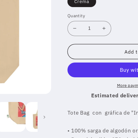
Crema
Quantity
Decrease
Increase
quantity
quantity
for
for
&quot;Inteligente&quot;
&quot;Inteli
Add t
More paym
Estimated deliver
Tote Bag con gráfica de "In
• 100% sarga de algodón or